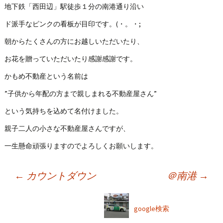
地下鉄「西田辺」駅徒歩１分の南港通り沿い
ド派手なピンクの看板が目印です。(・。・;
朝からたくさんの方にお越しいただいたり、
お花を贈っていただいたり感謝感謝です。
かもめ不動産という名前は
”子供から年配の方まで親しまれる不動産屋さん”
という気持ちを込めて名付けました。
親子二人の小さな不動産屋さんですが、
一生懸命頑張りますのでよろしくお願いします。
←
カウントダウン
＠南港
→
投
稿
ナ
google検索
ビ