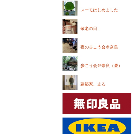
ゲ
ー
スーモはじめました
シ
ョ
ン
敬老の日
夜の歩こう会＠奈良
歩こう会＠奈良（昼）
建築家、走る