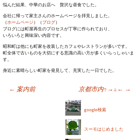
悩んだ結果、中華のお店へ 贅沢な昼食でした。
会社に帰って家主さんのホームページを拝見しました。
（
ホームページ
）（
ブログ
）
ブログには町屋再生のプロセスが丁寧に作られており、
いろいろと興味深い内容です。
昭和町は他にも町家を改装したカフェやレストランが多いです。
町全体で古いものを大切にする意識の高い方が多くいらっしゃいま
す。
身近に素晴らしい町家を発見して、充実した一日でした。
←
案内前
京都市内↑→↓←
→
投
稿
ナ
google検索
ビ
ゲ
ー
スーモはじめました
シ