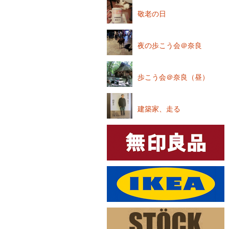
ョ
ン
敬老の日
夜の歩こう会＠奈良
歩こう会＠奈良（昼）
建築家、走る