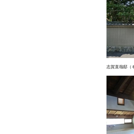
志賀直哉邸（キ