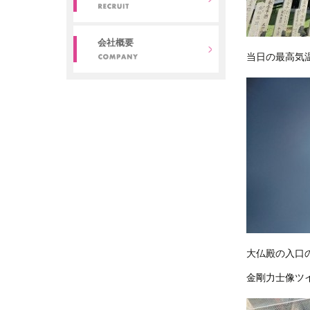
会社概要
当日の最高気
大仏殿の入口
金剛力士像ツインズ