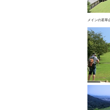
メインの若草山へ(-_-;