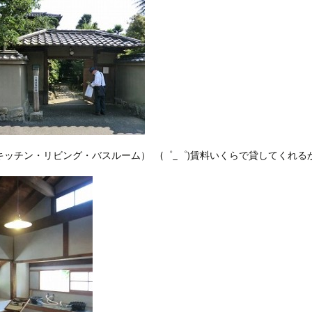
ッチン・リビング・バスルーム） (゜_゜)賃料いくらで貸してくれるかな