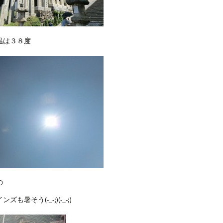
温は３８度
の
も暑そう(-_-;)(-_-;)